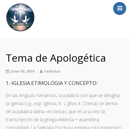
Home
Radio
Tema de Apologética
Homilia
Fotos
June 16, 2016
radioluz
Alabanzas Video
1.-IGLESIA.ETIMOLOGIA Y CONCEPTO:
Contacto
En las lenguas romances, la palabra con que se designa
la Iglesia (v.g., esp. Iglesia, fr. L`glise, it.
Chiesa) se deriva
de la palabra latina «ecclesia», que es a su vez la
transcripción de la griega ekklesía = asamblea,
comunidad. La Sagrada Escritura emplea esta expresión