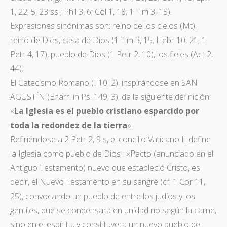
1, 22; 5, 23 ss ; Phil 3, 6; Col 1, 18; 1 Tim 3, 15).
Expresiones sinónimas son: reino de los cielos (Mt),
reino de Dios, casa de Dios (1 Tim 3, 15; Hebr 10, 21; 1
Petr 4, 17), pueblo de Dios (1 Petr 2, 10), los fieles (Act 2,
44).
El Catecismo Romano (I 10, 2), inspirándose en SAN
AGUSTÍN (Enarr. in Ps. 149, 3), da la siguiente definición:
«
La Iglesia es el pueblo cristiano esparcido por
toda la redondez de la tierra
».
Refiriéndose a 2 Petr 2, 9 s, el concilio Vaticano II define
la Iglesia como pueblo de Dios : «Pacto (anunciado en el
Antiguo Testamento) nuevo que estableció Cristo, es
decir, el Nuevo Testamento en su sangre (cf. 1 Cor 11,
25), convocando un pueblo de entre los judíos y los
gentiles, que se condensara en unidad no según la carne,
sino en el espíritu, y constituyera un nuevo pueblo de