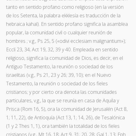
tanto en sentido profano como religioso (en la versión
de los Setenta, la palabra ekklesía es traducción de la
hebraica kahal). En sentido profano significa la asamblea
popular, la comunidad civil o cualquier reunión de
hombres ; v.g., Ps 25, 5 («odivi ecclesiam malignantium»);
Eccli 23, 34; Act 19, 32, 39 y 40. Empleada en sentido
religioso, significa la comunidad de Dios, es decir, en el
Antiguo Testamento, la reunión o sociedad de los
israelitas (v.g., Ps 21, 23 y 26; 39, 10); en el Nuevo
Testamento, la reunión o sociedad de los fieles
cristianos; y por cierto ora denota las comunidades
particulares, v.g., la que se reunía en casa de Aquila y
Prisca (Rom 16, 5), ora la comunidad de Jerusalén (Act 8,
1; 11, 22), de Antioquía (Act 13, 1; 14, 26), de Tesalónica
(1 y 2 Thes 1, 1), ora también la totalidad de los fieles
cristianos (v.g., Mt 16, 18; Act 9, 31; 20, 28; Gal 1, 13; Eph