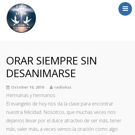
Home
Radio
ORAR SIEMPRE SIN
Homilia
DESANIMARSE
Fotos
Alabanzas Video
October 16, 2016
radioluz
Contacto
Hermanas y hermanos:
El evangelio de hoy nos da la clave para encontrar
nuestra felicidad. Nosotros, que muchas veces nos
dejamos llevar por el dulce atractivo de ser más, tener
más, valer más, a veces vemos la oración como algo