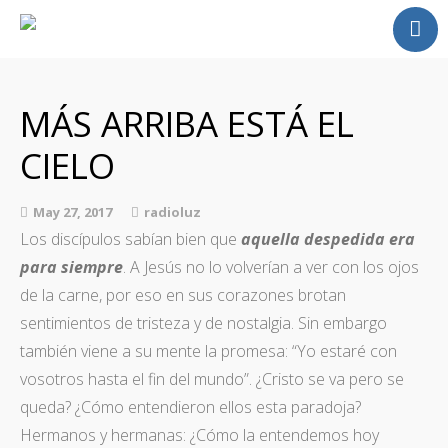
Home
Radio
MÁS ARRIBA ESTÁ EL
Homilia
CIELO
Fotos
Alabanzas Video
May 27, 2017
radioluz
Contacto
Los discípulos sabían bien que
aquella despedida era
para siempre
. A Jesús no lo volverían a ver con los ojos
de la carne, por eso en sus corazones brotan
sentimientos de tristeza y de nostalgia. Sin embargo
también viene a su mente la promesa: “Yo estaré con
vosotros hasta el fin del mundo”. ¿Cristo se va pero se
queda? ¿Cómo entendieron ellos esta paradoja?
Hermanos y hermanas: ¿Cómo la entendemos hoy