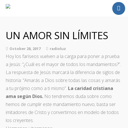
Home
Radio
UN AMOR SIN LÍMITES
Homilia
Fotos
October 28, 2017
radioluz
Alabanzas Video
Hoy los fariseos vuelven a la carga para poner a prueba
Contacto
a Jesús: “¿Cuál es el mayor de todos los mandamientos?”.
La respuesta de Jesús marcará la diferencia de siglos de
historia: “Amarás a Dios sobre todas las cosas y amarás
a tu prójimo como a ti mismo”.
La caridad cristiana
ama según Dios.
No tendremos duda sobre como
hemos de cumplir este mandamiento nuevo; basta ser
imitadores de Cristo y convertirnos en modelo de todos
los creyentes.